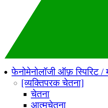
फेनोमेनोलॉजी ऑफ़ स्पिरिट / 
[व्यक्तिपरक चेतना]
चेतना
आत्मचेतना