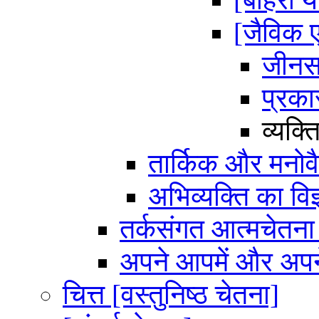
[जैविक 
जीन
प्रका
व्यक्ति
तार्किक और मनोवैज
अभिव्यक्ति का वि
तर्कसंगत आत्मचेतन
अपने आपमें और अपने 
चित्त [वस्तुनिष्ठ चेतना]