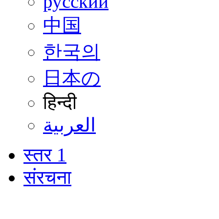
русский
中国
한국의
日本の
हिन्दी
العربية
स्तर 1
संरचना