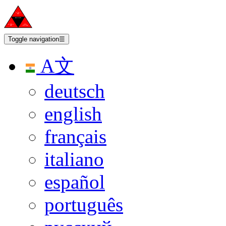
Toggle navigation
☰
A文
deutsch
english
français
italiano
español
português