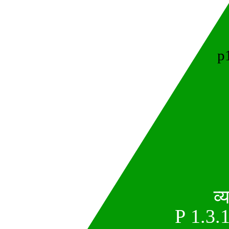
p
व्
P 1.3.1