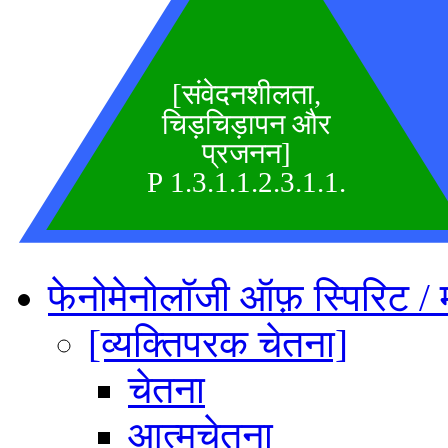
[संवेदनशीलता,
चिड़चिड़ापन और
प्रजनन]
P 1.3.1.1.2.3.1.1.
फेनोमेनोलॉजी ऑफ़ स्पिरिट / 
[व्यक्तिपरक चेतना]
चेतना
आत्मचेतना