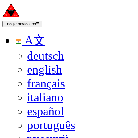
Toggle navigation
☰
A文
deutsch
english
français
italiano
español
português