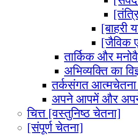
[तंत्
[बाहरी 
[जैविक 
तार्किक और मनोवैज
अभिव्यक्ति का वि
तर्कसंगत आत्मचेतन
अपने आपमें और अपने 
चित्त [वस्तुनिष्ठ चेतना]
[संपूर्ण चेतना]