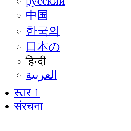
русский
中国
한국의
日本の
हिन्दी
العربية
स्तर 1
संरचना