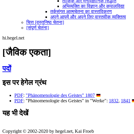
तार्किक और मनोवैज्ञानिक सिद्धांत
अभिव्यक्ति का विज्ञान और कपालविद्या
तर्कसंगत आत्मचेतना का वास्तविकरण
अपने आपमें और अपने लिए वास्तवीक व्यक्तित्व
चित्त [वस्तुनिष्ठ चेतना]
[संपूर्ण चेतना]
hi.hegel.net
[जैविक एकता]
पदों
इस पर हेगेल ग्रंथ
PDF
:
"Phänomenologie des Geistes" 1807
PDF
: "Phänomenologie des Geistes" in "Werke":
1832
,
1841
यह भी देखें
Copyright © 2002-2020 by hegel.net, Kai Froeb