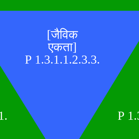
[जैविक
एकता]
P 1.3.1.1.2.3.3.
1.
P 1.