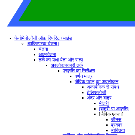
फेनोमेनोलॉजी ऑफ़ स्पिरिट / माइंड
[व्यक्तिपरक चेतना]
चेतना
आत्मचेतना
तर्क का यथार्थता और सत्य
अवलोकनकारी तर्क
प्रकृति का निरीक्षण
वर्णन मात्र
जैविक पहलू का अवलोकन
अकार्बनिक से संबंध
टेलिअलोजी
अंदर और बाहर
भीतरी
[बाहरी या आकृति]
[जैविक एकता]
जीनस
प्रकार
व्यक्तित्व