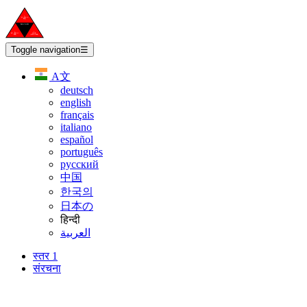
Toggle navigation
☰
A文
deutsch
english
français
italiano
español
português
русский
中国
한국의
日本の
हिन्दी
العربية
स्तर 1
संरचना