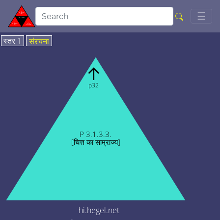
Togg
☰
स्तर 1
संरचना
↑
p32
P 3.1.3.3.
[चित्त का साम्राज्य]
hi.hegel.net