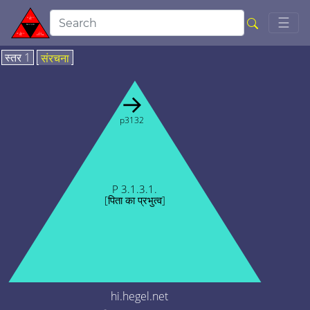
Togg
☰
स्तर 1
संरचना
→
p3132
P 3.1.3.1.
[पिता का प्रभुत्व]
hi.hegel.net