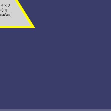
.3.3.2.
ेलिंग
य आदर्शवाद)