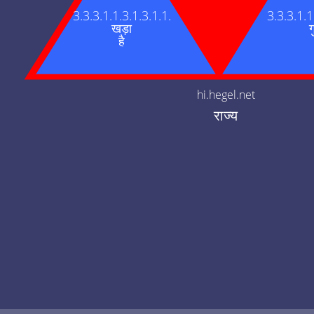
3.3.3.1.1.3.1.3.1.1.
3.3.3.1.1
खड़ा
ग
है
hi.hegel.net
राज्य