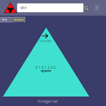
Togg
☰
स्तर 1
संरचना
→
3131233
3.1.3.1.2.3.2.
प्रजनन
hi.hegel.net