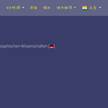
प्रणाली
लेख
खेल
जानकारी
A文
osophischen Wissenschaften [
]