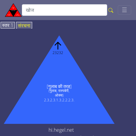
Togg
☰
स्तर 1
संरचना
↑
23232
[गुलाब की तरह]
(गुलाब, रास्पबेरी,
ओक्स)
2.3.2.3.1.3.2.2.2.3.
hi.hegel.net