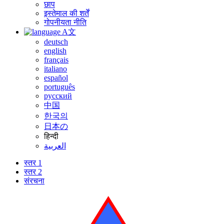
छाप
इस्तेमाल की शर्तें
गोपनीयता नीति
A文
deutsch
english
français
italiano
español
português
русский
中国
한국의
日本の
हिन्दी
العربية
स्तर 1
स्तर 2
संरचना