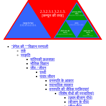
2.3.2.3.1.3.2.1.3.
[अनानास परिवार
आदि]
[कम्यून की तरह]
2.3.2.3.1.3.2.1.3.2.3.
[खजूर के पेड़]
[घास]
2.3.2.3.1.3.2.1.3.2.
2.3.2.3.1.3.2.1.3.1.
[मीठी घास और
[खट्टे घास और
समान]
समान]
2.3.2.3.1.3.2.1.3.2.1.
(भीड़)
2.3.2.3.1.3.2.1.3.2.2.
"हेगेल की ""विज्ञान प्रणाली
तर्क
प्रकृति
यांत्रिकी फ़लसफ़ा
भौतिक विज्ञान
जीव / जीवन
पृथ्वी
पादप जीवन
वनस्पति के आकार
स्वाभाविक व्यवहार
वनस्पति की जैविक प्रक्रियाएं
[विशेष पौधों की प्रजातियां]
[छद्म बीजाणु पौधे]
[बीजाणु के पौधे]