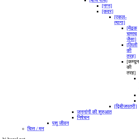
[बीज पौधे]
[नग्न]
[कवर]
[एकल-
त्यागा]
[मेंढक
चम्मच
जैसा]
[लिली
की
तरह]
[कम्यून
की
तरह]
[द्विबीजपत्री]
जननांगों की शुरुआत
निषेचन
पशु जीवन
चित्त / मन