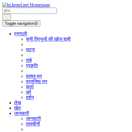
Toggle navigation
☰
प्रणाली
सभी त्रिभुजों की खोज सूची
घटना
तर्क
प्रकृति
ववषय मन
वस्तुनिष्ठ मन
कला
धर्म
दर्शन
लेख
खेल
जानकारी
जानकारी
तामचीनी