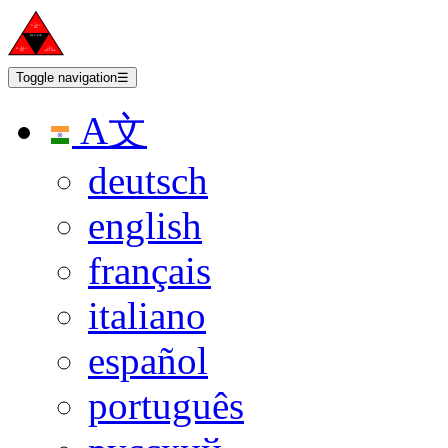
Toggle navigation
☰
A文
deutsch
english
français
italiano
español
português