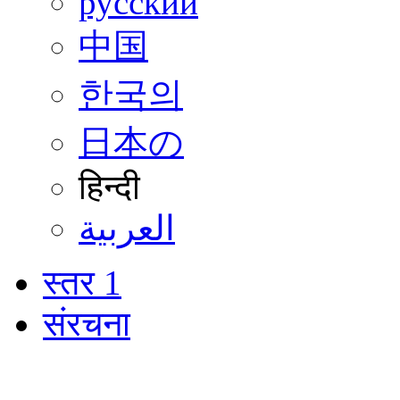
русский
中国
한국의
日本の
हिन्दी
العربية
स्तर 1
संरचना