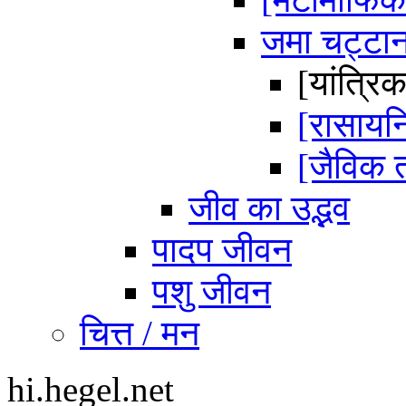
जमा चट्टा
[यांत्र
[रासाय
[जैविक
जीव का उद्भव
पादप जीवन
पशु जीवन
चित्त / मन
hi.hegel.net