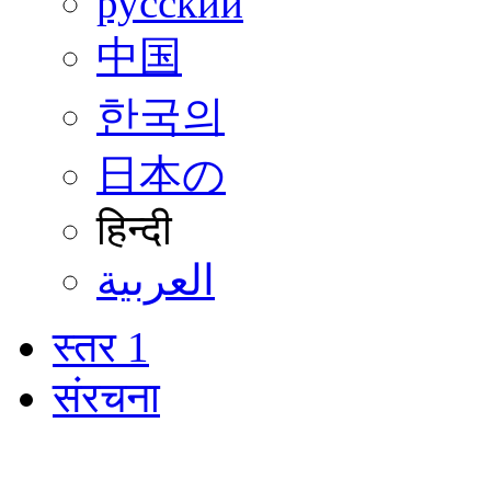
русский
中国
한국의
日本の
हिन्दी
العربية
स्तर 1
संरचना