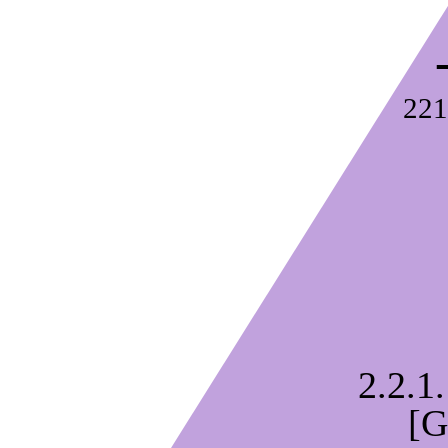
221
2.2.1.
[G