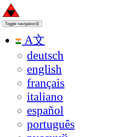
Toggle navigation
☰
A文
deutsch
english
français
italiano
español
português