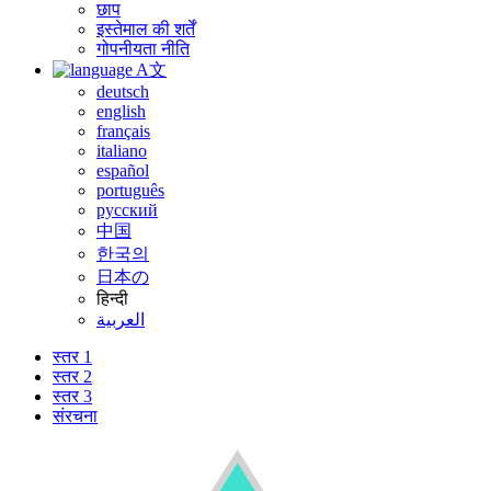
छाप
इस्तेमाल की शर्तें
गोपनीयता नीति
A文
deutsch
english
français
italiano
español
português
русский
中国
한국의
日本の
हिन्दी
العربية
स्तर 1
स्तर 2
स्तर 3
संरचना