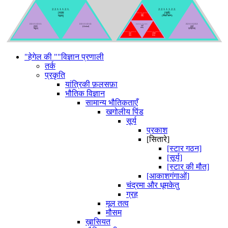
2.2.1.1.1.2.1.
2.2.1.1.1.2.2.
[सूर्य]
[स्टार
2.2.1.1.1.2.2.1.3.
[सूर्य
(स्थिर चरण)
गठन]
कवर]
2.2.1.1.1.2.1.1.
2.2.1.1.1.2.1.2.
2.2.1.1.1.2.2.2.
2.2.1.1.1.2.2.1.
[सूर्य
[स्टार
[Globul]
[सूर्य
शरीर]
नेबुला]
प्रक्रिया]
2.2.1.1.1.2.2.1.1.
2.2.1.1.1.2.2.1.2.
[सूर्य
[संवहन
कोर]
क्षेत्र]
"हेगेल की ""विज्ञान प्रणाली
तर्क
प्रकृति
यांत्रिकी फ़लसफ़ा
भौतिक विज्ञान
सामान्य भौतिकताएँ
खगोलीय पिंड
सूर्य
प्रकाश
[सितारे]
[स्टार गठन]
[सूर्य]
[स्टार की मौत]
[आकाशगंगाओं]
चंद्रमा और धूमकेतु
ग्रह
मूल तत्व
मौसम
ख़ासियत