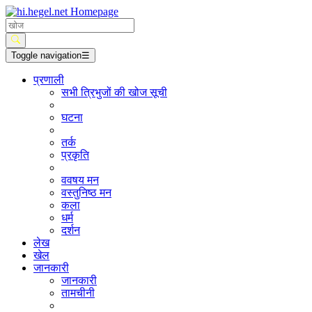
Toggle navigation
☰
प्रणाली
सभी त्रिभुजों की खोज सूची
घटना
तर्क
प्रकृति
ववषय मन
वस्तुनिष्ठ मन
कला
धर्म
दर्शन
लेख
खेल
जानकारी
जानकारी
तामचीनी