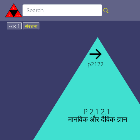
स्तर 1
संरचना
→
p2122
P 2.1.2.1.
मानविक और दैविक ज्ञान