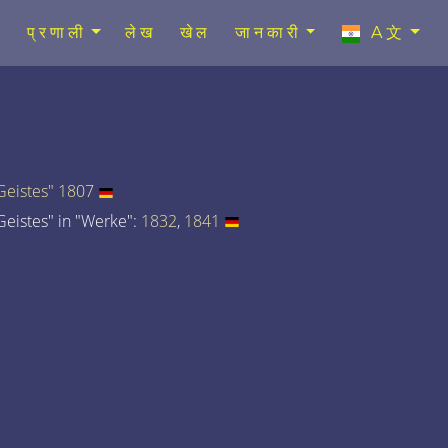
प्रणाली
लेख
खेल
जानकारी
A文
eistes" 1807
eistes" in "Werke":
1832
,
1841