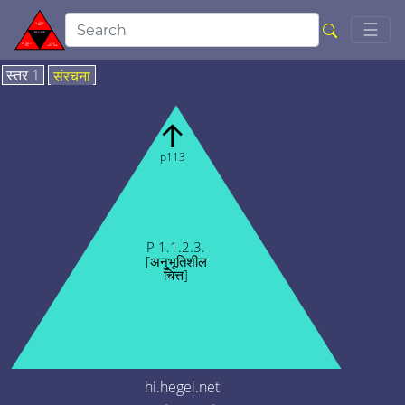
Togg
☰
स्तर 1
संरचना
↑
p113
P 1.1.2.3.
[अनुभूतिशील
चित्त]
hi.hegel.net