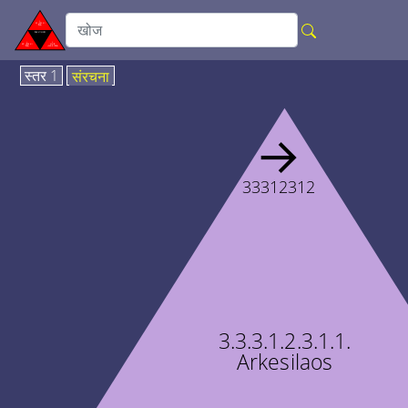
स्तर 1
संरचना
→
33312312
3.3.3.1.2.3.1.1.
Arkesilaos