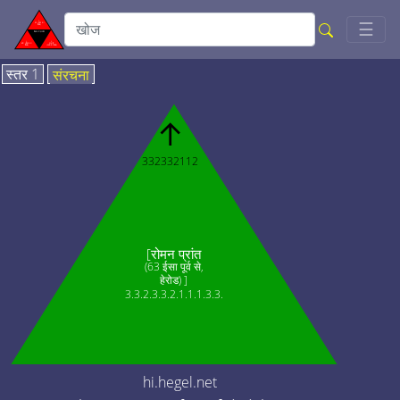
Togg
☰
स्तर 1
संरचना
↑
332332112
[रोमन प्रांत
(63 ईसा पूर्व से,
हेरोड) ]
3.3.2.3.3.2.1.1.1.3.3.
hi.hegel.net