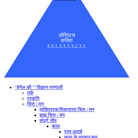
ओरिएंटल
कविता
3.3.1.3.3.3.3.2.3.1.
"हेगेल की ""विज्ञान प्रणाली
तर्क
प्रकृति
चित्त / मन
व्यक्तिपरक/विकासरत चित्त / मन
बाह्य चित्त / मन
संपूर्ण जीव
कला
परम आदर्श
कला के प्रकार/रूप