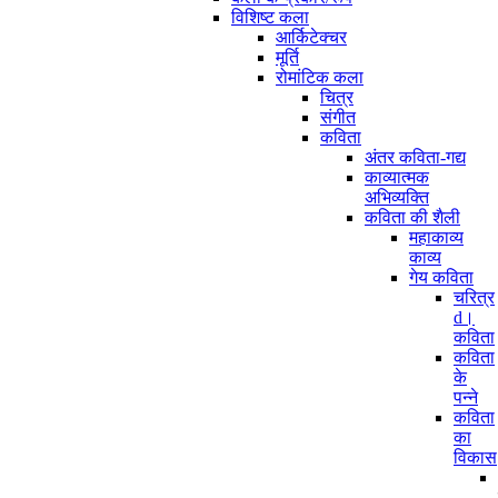
विशिष्ट कला
आर्किटेक्चर
मूर्ति
रोमांटिक कला
चित्र
संगीत
कविता
अंतर कविता-गद्य
काव्यात्मक
अभिव्यक्ति
कविता की शैली
महाकाव्य
काव्य
गेय कविता
चरित्र
d।
कविता
कविता
के
पन्ने
कविता
का
विकास