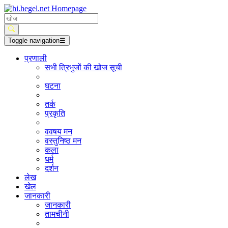
Toggle navigation
☰
प्रणाली
सभी त्रिभुजों की खोज सूची
घटना
तर्क
प्रकृति
ववषय मन
वस्तुनिष्ठ मन
कला
धर्म
दर्शन
लेख
खेल
जानकारी
जानकारी
तामचीनी