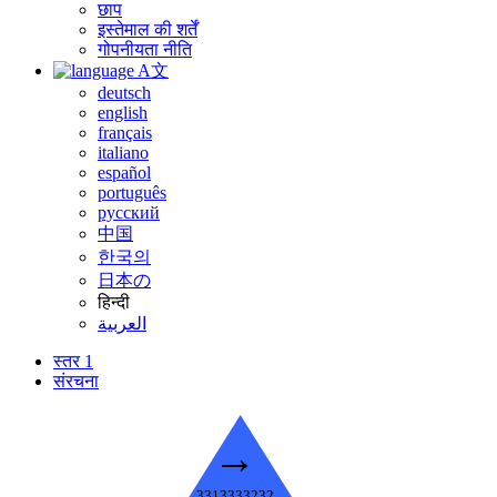
छाप
इस्तेमाल की शर्तें
गोपनीयता नीति
A文
deutsch
english
français
italiano
español
português
русский
中国
한국의
日本の
हिन्दी
العربية
स्तर 1
संरचना
→
3313333232