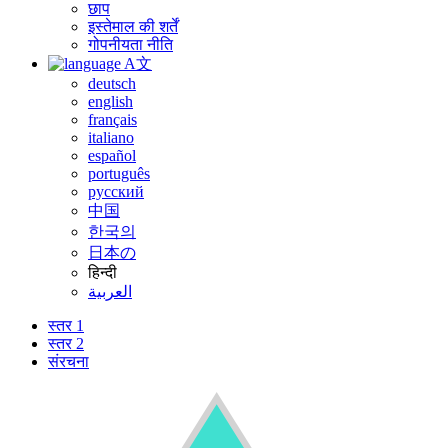
छाप
इस्तेमाल की शर्तें
गोपनीयता नीति
A文
deutsch
english
français
italiano
español
português
русский
中国
한국의
日本の
हिन्दी
العربية
स्तर 1
स्तर 2
संरचना