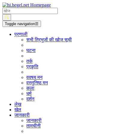
Toggle navigation
☰
प्रणाली
सभी त्रिभुजों की खोज सूची
घटना
तर्क
प्रकृति
ववषय मन
वस्तुनिष्ठ मन
कला
धर्म
दर्शन
लेख
खेल
जानकारी
जानकारी
तामचीनी