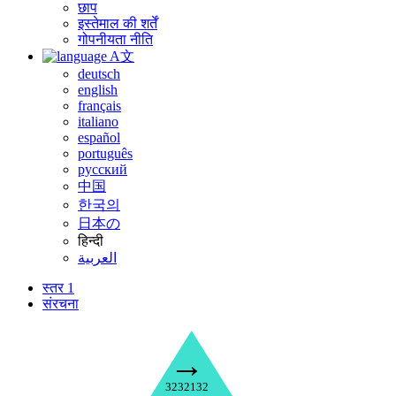
छाप
इस्तेमाल की शर्तें
गोपनीयता नीति
A文
deutsch
english
français
italiano
español
português
русский
中国
한국의
日本の
हिन्दी
العربية
स्तर 1
संरचना
→
3232132