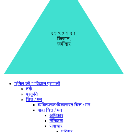
3.2.3.2.1.3.1.
किसान,
ज़मींदार
"हेगेल की ""विज्ञान प्रणाली
तर्क
प्रकृति
चित्त / मन
व्यक्तिपरक/विकासरत चित्त / मन
बाह्य चित्त / मन
अधिकार
नैतिकता
सदाचार
परिवार