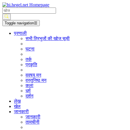
Toggle navigation
☰
प्रणाली
सभी त्रिभुजों की खोज सूची
घटना
तर्क
प्रकृति
ववषय मन
वस्तुनिष्ठ मन
कला
धर्म
दर्शन
लेख
खेल
जानकारी
जानकारी
तामचीनी