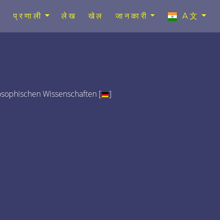
प्रणाली
लेख
खेल
जानकारी
A文
osophischen Wissenschaften [
]