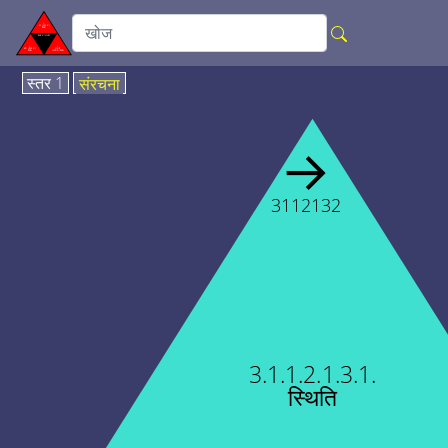
स्तर 1
संरचना
→
3112132
3.1.1.2.1.3.1.
स्थिति