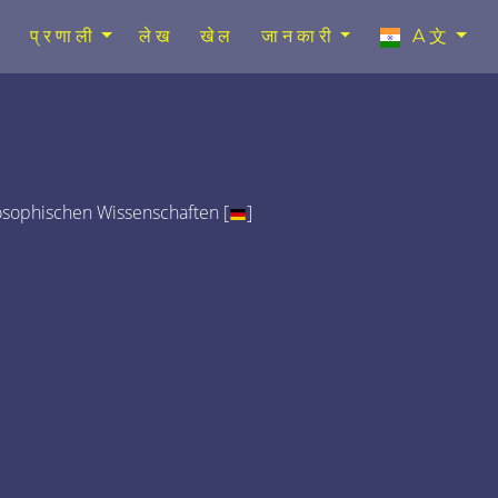
प्रणाली
लेख
खेल
जानकारी
A文
osophischen Wissenschaften [
]