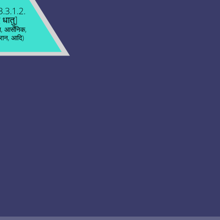
3.3.1.2.
्ध धातु]
, आर्सेनिक,
ोरान, आदि)