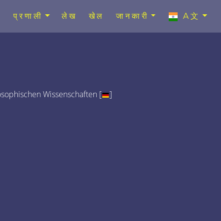
प्रणाली
लेख
खेल
जानकारी
A文
osophischen Wissenschaften [
]