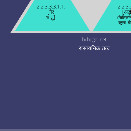
2.2.3.3.3.1.1.
2.2.3.
[गैर
[अर्द
धातु]
(सिलिकॉन
सुरमा, ब
hi.hegel.net
रासायनिक तत्व