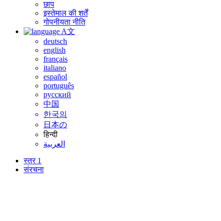
छाप
इस्तेमाल की शर्तें
गोपनीयता नीति
A文
deutsch
english
français
italiano
español
português
русский
中国
한국의
日本の
हिन्दी
العربية
स्तर 1
संरचना