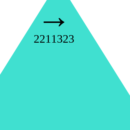
→
2211323