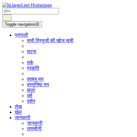
Toggle navigation
☰
प्रणाली
सभी त्रिभुजों की खोज सूची
घटना
तर्क
प्रकृति
ववषय मन
वस्तुनिष्ठ मन
कला
धर्म
दर्शन
लेख
खेल
जानकारी
जानकारी
तामचीनी