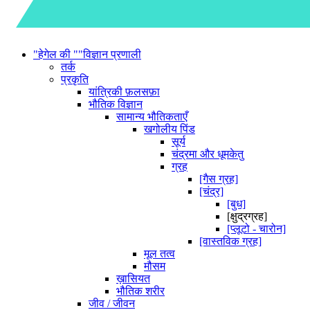
"हेगेल की ""विज्ञान प्रणाली
तर्क
प्रकृति
यांत्रिकी फ़लसफ़ा
भौतिक विज्ञान
सामान्य भौतिकताएँ
खगोलीय पिंड
सूर्य
चंद्रमा और धूमकेतु
ग्रह
[गैस ग्रह]
[चंद्र]
[बुध]
[क्षुद्रग्रह]
[प्लूटो - चारोन]
[वास्तविक ग्रह]
मूल तत्व
मौसम
ख़ासियत
भौतिक शरीर
जीव / जीवन