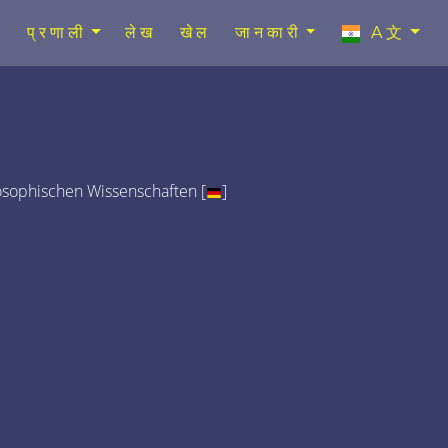
प्रणाली
लेख
खेल
जानकारी
A文
osophischen Wissenschaften [
]