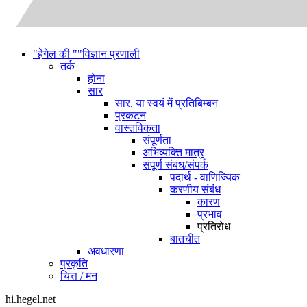
"हेगेल की ""विज्ञान प्रणाली
तर्क
होना
सार
सार, या स्वयं में प्रतिबिम्बन
प्रकटन
वास्तविकता
संपूर्णता
अभिव्यक्ति मात्र
संपूर्ण संबंध/संपर्क
पदार्थ - वाणिज्यिक
करणीय संबंध
कारण
प्रभाव
प्रतिरोध
बातचीत
अवधारणा
प्रकृति
चित्त / मन
hi.hegel.net