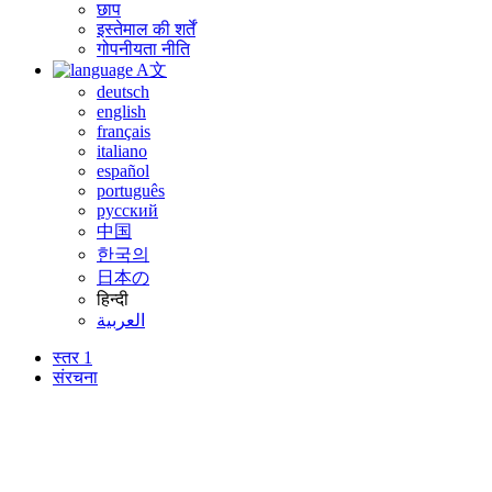
छाप
इस्तेमाल की शर्तें
गोपनीयता नीति
A文
deutsch
english
français
italiano
español
português
русский
中国
한국의
日本の
हिन्दी
العربية
स्तर 1
संरचना