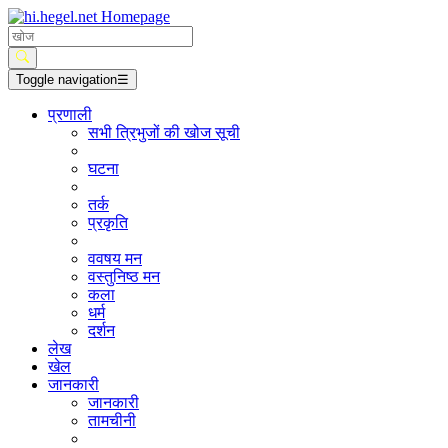
Toggle navigation
☰
प्रणाली
सभी त्रिभुजों की खोज सूची
घटना
तर्क
प्रकृति
ववषय मन
वस्तुनिष्ठ मन
कला
धर्म
दर्शन
लेख
खेल
जानकारी
जानकारी
तामचीनी