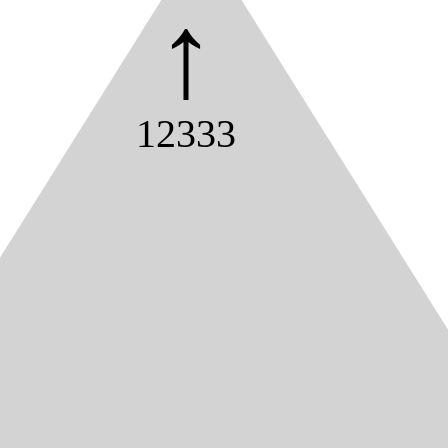
↑
12333